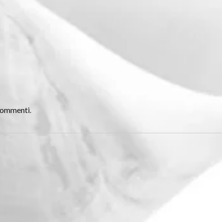
 commenti
.