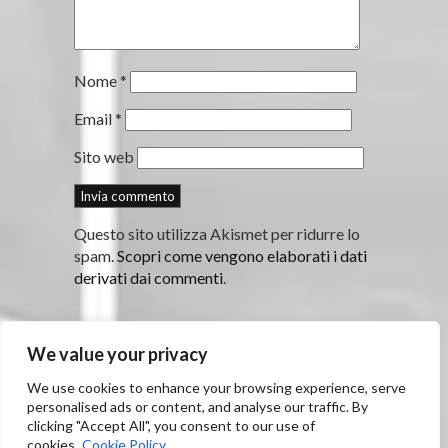
Nome
*
Email
*
Sito web
Questo sito utilizza Akismet per ridurre lo
spam.
Scopri come vengono elaborati i dati
derivati dai commenti
.
We value your privacy
We use cookies to enhance your browsing experience, serve
© 2026
Nando Bertolini Architetto
personalised ads or content, and analyse our traffic. By
Via Roma 110 - 42049 Sant’Ilario d’Enza (RE)
clicking "Accept All", you consent to our use of
Email:
nando@bertoliniarchitettura.it
cookies.
Cookie Policy