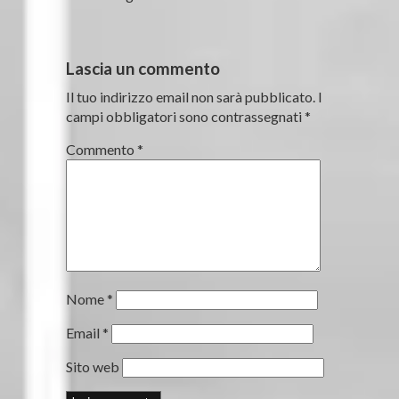
Lascia un commento
Il tuo indirizzo email non sarà pubblicato.
I
campi obbligatori sono contrassegnati
*
Commento
*
Nome
*
Email
*
Sito web