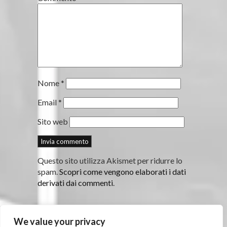
Nome
*
Email
*
Sito web
Questo sito utilizza Akismet per ridurre lo
spam.
Scopri come vengono elaborati i dati
derivati dai commenti
.
We value your privacy